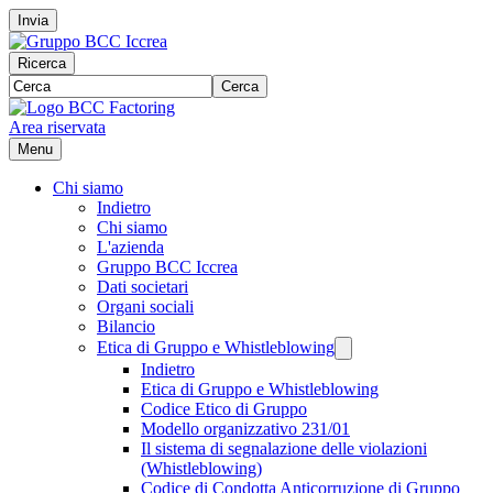
Invia
Ricerca
Cerca
Area riservata
Menu
Chi siamo
Indietro
Chi siamo
L'azienda
Gruppo BCC Iccrea
Dati societari
Organi sociali
Bilancio
Etica di Gruppo e Whistleblowing
Indietro
Etica di Gruppo e Whistleblowing
Codice Etico di Gruppo
Modello organizzativo 231/01
Il sistema di segnalazione delle violazioni
(Whistleblowing)
Codice di Condotta Anticorruzione di Gruppo