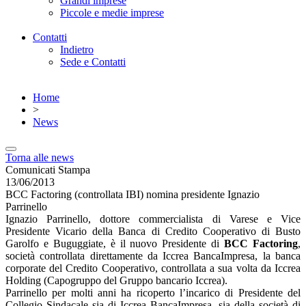
Grandi imprese
Piccole e medie imprese
Contatti
Indietro
Sede e Contatti
Home
>
News
Torna alle news
Comunicati Stampa
13/06/2013
BCC Factoring (controllata IBI) nomina presidente Ignazio
Parrinello
Ignazio Parrinello, dottore commercialista di Varese e Vice
Presidente Vicario della Banca di Credito Cooperativo di Busto
Garolfo e Buguggiate, è il nuovo Presidente di
BCC Factoring
,
società controllata direttamente da Iccrea BancaImpresa, la banca
corporate del Credito Cooperativo, controllata a sua volta da Iccrea
Holding (Capogruppo del Gruppo bancario Iccrea).
Parrinello per molti anni ha ricoperto l’incarico di Presidente del
Collegio Sindacale sia di Iccrea BancaImpresa, sia della società di