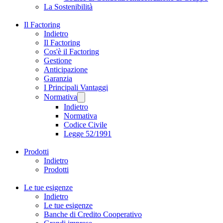
La Sostenibilità
Il Factoring
Indietro
Il Factoring
Cos'è il Factoring
Gestione
Anticipazione
Garanzia
I Principali Vantaggi
Normativa
Indietro
Normativa
Codice Civile
Legge 52/1991
Prodotti
Indietro
Prodotti
Le tue esigenze
Indietro
Le tue esigenze
Banche di Credito Cooperativo