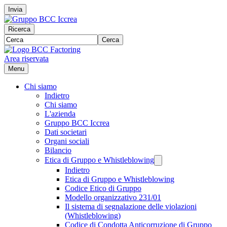
Invia
Ricerca
Cerca
Area riservata
Menu
Chi siamo
Indietro
Chi siamo
L'azienda
Gruppo BCC Iccrea
Dati societari
Organi sociali
Bilancio
Etica di Gruppo e Whistleblowing
Indietro
Etica di Gruppo e Whistleblowing
Codice Etico di Gruppo
Modello organizzativo 231/01
Il sistema di segnalazione delle violazioni
(Whistleblowing)
Codice di Condotta Anticorruzione di Gruppo