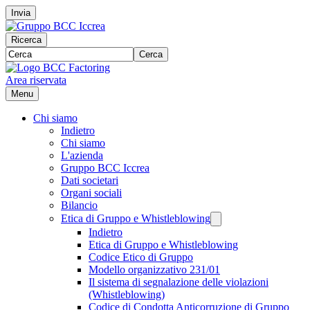
Invia
Ricerca
Cerca
Area riservata
Menu
Chi siamo
Indietro
Chi siamo
L'azienda
Gruppo BCC Iccrea
Dati societari
Organi sociali
Bilancio
Etica di Gruppo e Whistleblowing
Indietro
Etica di Gruppo e Whistleblowing
Codice Etico di Gruppo
Modello organizzativo 231/01
Il sistema di segnalazione delle violazioni
(Whistleblowing)
Codice di Condotta Anticorruzione di Gruppo