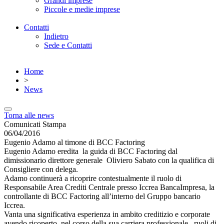
Grandi imprese
Piccole e medie imprese
Contatti
Indietro
Sede e Contatti
Home
>
News
Torna alle news
Comunicati Stampa
06/04/2016
Eugenio Adamo al timone di BCC Factoring
Eugenio Adamo eredita la guida di BCC Factoring dal
dimissionario direttore generale Oliviero Sabato con la qualifica di
Consigliere con delega.
Adamo continuerà a ricoprire contestualmente il ruolo di
Responsabile Area Crediti Centrale presso Iccrea BancaImpresa, la
controllante di BCC Factoring all’interno del Gruppo bancario
Iccrea.
Vanta una significativa esperienza in ambito creditizio e corporate
avendo ricoperto, nel corso della sua carriera professionale, ruoli di