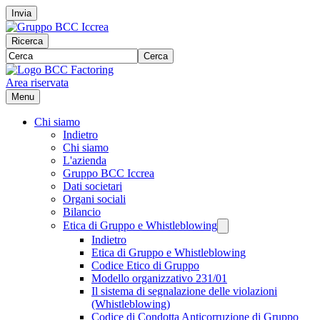
Invia
Ricerca
Cerca
Area riservata
Menu
Chi siamo
Indietro
Chi siamo
L'azienda
Gruppo BCC Iccrea
Dati societari
Organi sociali
Bilancio
Etica di Gruppo e Whistleblowing
Indietro
Etica di Gruppo e Whistleblowing
Codice Etico di Gruppo
Modello organizzativo 231/01
Il sistema di segnalazione delle violazioni
(Whistleblowing)
Codice di Condotta Anticorruzione di Gruppo