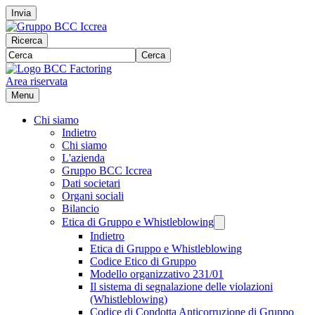
Invia
Ricerca
Cerca
Area riservata
Menu
Chi siamo
Indietro
Chi siamo
L'azienda
Gruppo BCC Iccrea
Dati societari
Organi sociali
Bilancio
Etica di Gruppo e Whistleblowing
Indietro
Etica di Gruppo e Whistleblowing
Codice Etico di Gruppo
Modello organizzativo 231/01
Il sistema di segnalazione delle violazioni
(Whistleblowing)
Codice di Condotta Anticorruzione di Gruppo