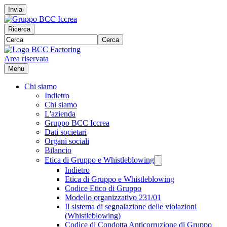
Invia
Ricerca
Cerca
Area riservata
Menu
Chi siamo
Indietro
Chi siamo
L'azienda
Gruppo BCC Iccrea
Dati societari
Organi sociali
Bilancio
Etica di Gruppo e Whistleblowing
Indietro
Etica di Gruppo e Whistleblowing
Codice Etico di Gruppo
Modello organizzativo 231/01
Il sistema di segnalazione delle violazioni
(Whistleblowing)
Codice di Condotta Anticorruzione di Gruppo